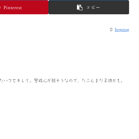
Pinterest
コピー
heporap
きたハクセキレイ。警戒心が弱そうなので、たぶんまだ子供かも。