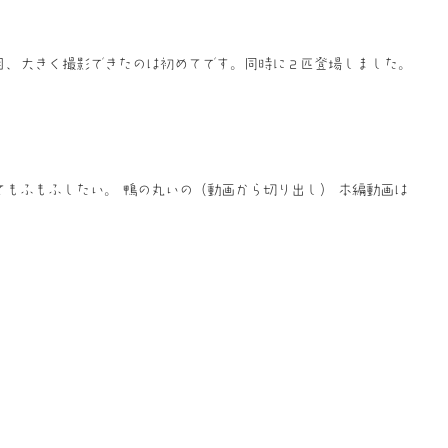
目、大きく撮影できたのは初めてです。同時に２匹登場しました。
。
てもふもふしたい。 鴨の丸いの（動画から切り出し） 本編動画は