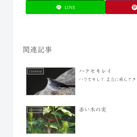
LINE
関連記事
ハクセキレイ
closeup
ハクセキレイ 足元に飛んで
赤い木の実
closeup