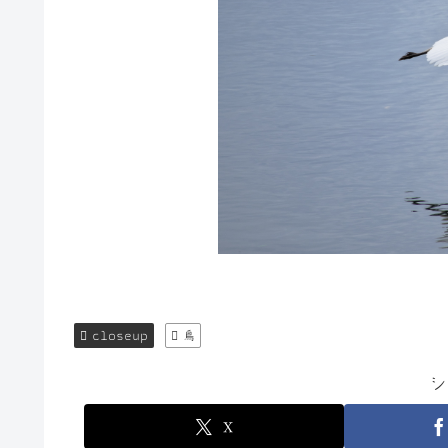
closeup
鳥
シ
X