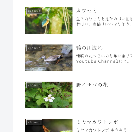
カワセミ
closeup
生でカワセミを見たのは２回
やばい、鳥撮りにハマりそう
鴨の川流れ
closeup
鴨胸の丸っこいのを手に乗せ
Youtube Channelにて。
野イチゴの花
closeup
ミヤマカワトンボ
closeup
ミヤマカワトンボ キラキラ