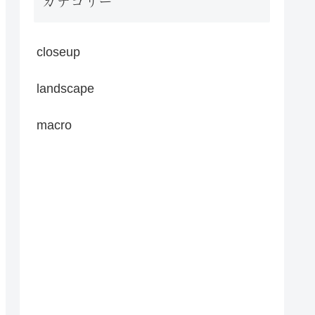
カテゴリー
closeup
landscape
macro